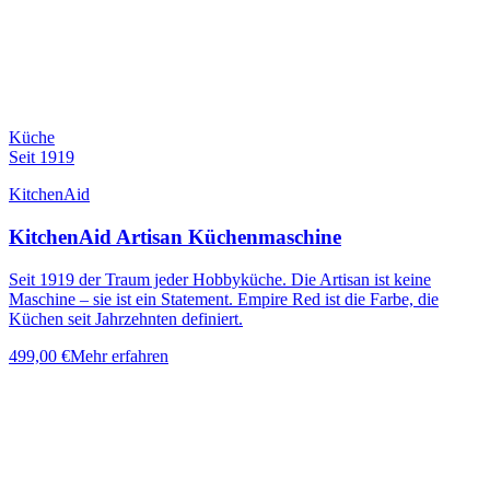
Küche
Seit 1919
KitchenAid
KitchenAid Artisan Küchenmaschine
Seit 1919 der Traum jeder Hobbyküche. Die Artisan ist keine
Maschine – sie ist ein Statement. Empire Red ist die Farbe, die
Küchen seit Jahrzehnten definiert.
499,00 €
Mehr erfahren